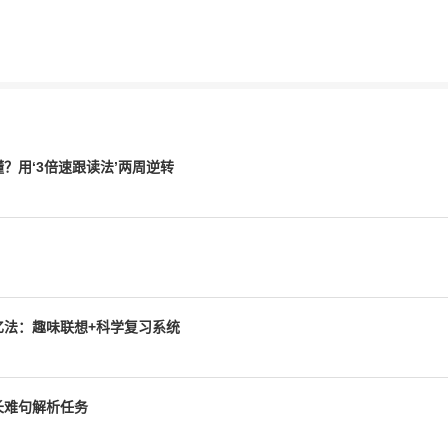
？用‘3倍速跟读法’两周逆转
忆法：趣味联想+科学复习系统
长难句解析任务