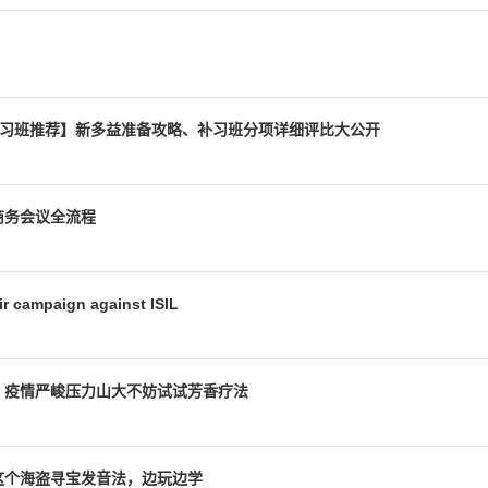
C多益补习班推荐】新多益准备攻略、补习班分项详细评比大公开
商务会议全流程
air campaign against ISIL
？疫情严峻压力山大不妨试试芳香疗法
这个海盗寻宝发音法，边玩边学